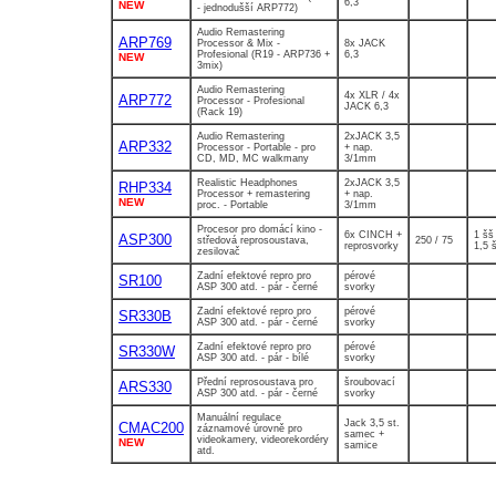
6,3
NEW
- jednodušší ARP772)
Audio Remastering
ARP769
Processor & Mix -
8x JACK
Profesional (R19 - ARP736 +
6,3
NEW
3mix)
Audio Remastering
4x XLR / 4x
ARP772
Processor - Profesional
JACK 6,3
(Rack 19)
Audio Remastering
2xJACK 3,5
ARP332
Processor - Portable - pro
+ nap.
CD, MD, MC walkmany
3/1mm
Realistic Headphones
2xJACK 3,5
RHP334
Processor + remastering
+ nap.
NEW
proc. - Portable
3/1mm
Procesor pro domácí kino -
6x CINCH +
1 šš 
ASP300
středová reprosoustava,
250 / 75
reprosvorky
1,5 
zesilovač
Zadní efektové repro pro
pérové
SR100
ASP 300 atd. - pár - černé
svorky
Zadní efektové repro pro
pérové
SR330B
ASP 300 atd. - pár - černé
svorky
Zadní efektové repro pro
pérové
SR330W
ASP 300 atd. - pár - bílé
svorky
Přední reprosoustava pro
šroubovací
ARS330
ASP 300 atd. - pár - černé
svorky
Manuální regulace
Jack 3,5 st.
CMAC200
záznamové úrovně pro
samec +
videokamery, videorekordéry
NEW
samice
atd.