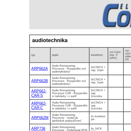
audiotechnika
vst. 
vst./výst.
výst.
typ
popis
konektory
imp. V
vide
[ohm]
[V]
Audio Remastering
4xCINCH +
ARP662A
Processor - Rozjasněte své
nap. 2xpin
audionahrávky!
Audio Remastering
4xCINCH +
ARP662B
Processor - Rozjasněte své
nap. 2xpin
audionahrávky!
ARP662-
Audio Remastering
4xCINCH +
Processor CAR - Rozjasněte
nap.
CAR-S
si nahrávky i v autě!
2xsvorka
ARP662-
Audio Remastering
4xCINCH +
Processor CAR - Rozjasněte
nap.
CAR-C
si nahrávky i v autě!
2xsvorka
Audio Remastering
2x konektor
ARP662M
Processor - modul do
pin
jakéhokoli audiozařízení
Audio Remastering
ARP736
4x JACK
Processor - Profesional (R19