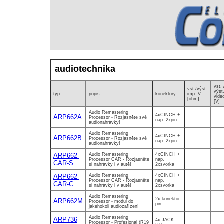
audiotechnika
vst. 
vst./výst.
výst.
typ
popis
konektory
imp. V
vide
[ohm]
[V]
Audio Remastering
4xCINCH +
ARP662A
Processor - Rozjasněte své
nap. 2xpin
audionahrávky!
Audio Remastering
4xCINCH +
ARP662B
Processor - Rozjasněte své
nap. 2xpin
audionahrávky!
ARP662-
Audio Remastering
4xCINCH +
Processor CAR - Rozjasněte
nap.
CAR-S
si nahrávky i v autě!
2xsvorka
ARP662-
Audio Remastering
4xCINCH +
Processor CAR - Rozjasněte
nap.
CAR-C
si nahrávky i v autě!
2xsvorka
Audio Remastering
2x konektor
ARP662M
Processor - modul do
pin
jakéhokoli audiozařízení
Audio Remastering
ARP736
4x JACK
Processor - Profesional (R19