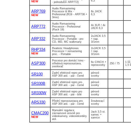
6,3
NEW
- jednodušší ARP772)
Audio Remastering
ARP769
Processor & Mix -
8x JACK
Profesional (R19 - ARP736 +
6,3
NEW
3mix)
Audio Remastering
4x XLR / 4x
ARP772
Processor - Profesional
JACK 6,3
(Rack 19)
Audio Remastering
2xJACK 3,5
ARP332
Processor - Portable - pro
+ nap.
CD, MD, MC walkmany
3/1mm
Realistic Headphones
2xJACK 3,5
RHP334
Processor + remastering
+ nap.
NEW
proc. - Portable
3/1mm
Procesor pro domácí kino -
6x CINCH +
1 šš 
ASP300
středová reprosoustava,
250 / 75
reprosvorky
1,5 
zesilovač
Zadní efektové repro pro
pérové
SR100
ASP 300 atd. - pár - černé
svorky
Zadní efektové repro pro
pérové
SR330B
ASP 300 atd. - pár - černé
svorky
Zadní efektové repro pro
pérové
SR330W
ASP 300 atd. - pár - bílé
svorky
Přední reprosoustava pro
šroubovací
ARS330
ASP 300 atd. - pár - černé
svorky
Manuální regulace
Jack 3,5 st.
CMAC200
záznamové úrovně pro
samec +
videokamery, videorekordéry
NEW
samice
atd.